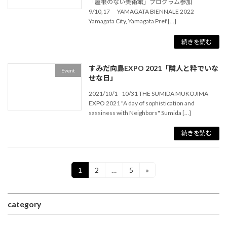
「屋根のない美術館」プログラム参加
9/10,17 YAMAGATA BIENNALE 2022
Yamagata City, Yamagata Pref […]
続きを読む
すみだ向島EXPO 2021「隣人と粋でいな
Event
せな日」
2021/10/1 - 10/31 THE SUMIDA MUKOJIMA
EXPO 2021 "A day of sophistication and
sassiness with Neighbors" Sumida […]
続きを読む
投
1
2
…
5
»
固
固
固
定
定
定
稿
ペ
ペ
ペ
ー
ー
ー
ナ
category
ジ
ジ
ジ
ビ