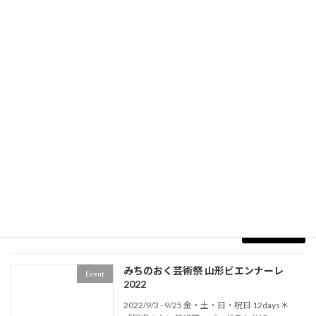
第11回 せんだい21 アンデパンダン展
Event
2022/9/28 - 10/9 11th SENDAI 21
INDEPENDANTS https://sendai21-
independants.com/ Sendai City, Miyagi
Prefecture
続きを読む
ZAO EXPO '22
Event
2022/9/18 - 10/17 Artist in Residence Program
遠刈田温泉（宮城県刈田郡蔵王町） ZAO EXPO
'22 Zao Town, Miyagi Prefecture https:/ […]
続きを読む
みちのおく芸術祭 山形ビエンナーレ
Event
2022
2022/9/3 - 9/25 金・土・日・祝日 12days＊