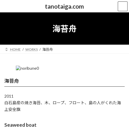
コ
ナ
tanotaiga.com
ン
ビ
テ
ゲ
ン
ー
ツ
シ
海苔舟
へ
ョ
ス
ン
キ
に
ッ
移
HOME
WORKS
海苔舟
プ
動
海苔舟
2011
白石島産の焼き海苔、木、ロープ、フロート、島の人がくれた海
上安全旗
Seaweed boat