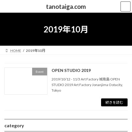
コ
ナ
tanotaiga.com
ン
ビ
テ
ゲ
ン
ー
ツ
シ
2019年10月
へ
ョ
ス
ン
キ
に
ッ
移
HOME
2019年10月
プ
動
OPEN STUDIO 2019
Event
2019/10/12 - 11/3 Art Factory 城南島 OPEN
STUDIO 2019 Art Factory Jonanjima Ootacity,
Tokyo
続きを読む
category