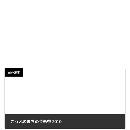
CAFE in Mito 2011
Contemporary Art Gallery, Art Tower Mito
Mito City, Ibaraki Prefecture
https://www.arttowermito.or.jp/gallery/lineup/article_120.html
Exhibition
、
ALL NEWS
カテゴリー
前の記事
こうふのまちの芸術祭 2010