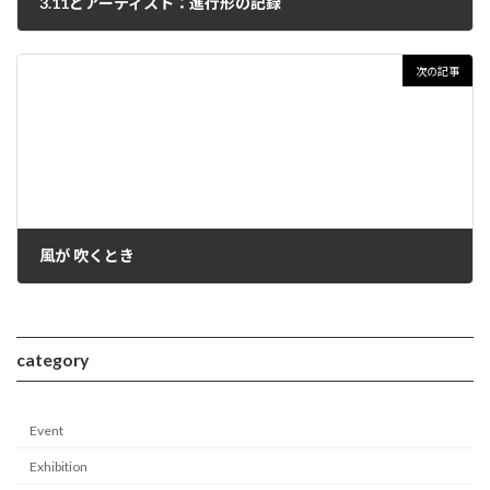
3.11とアーティスト：進行形の記録
次の記事
風が 吹くとき
category
Event
Exhibition