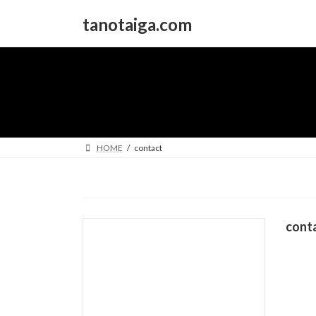
コ
ナ
tanotaiga.com
ン
ビ
テ
ゲ
ン
ー
ツ
シ
へ
ョ
ス
ン
キ
に
ッ
移
HOME
contact
プ
動
cont