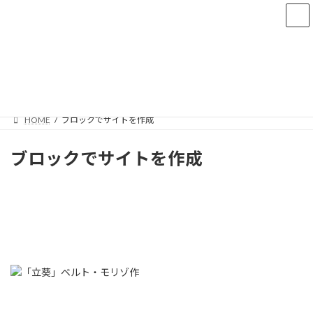
コ
ナ
tanotaiga.com
ン
ビ
テ
ゲ
ン
ー
ツ
シ
ブロックでサイトを作成
へ
ョ
ス
ン
キ
に
ッ
移
HOME
ブロックでサイトを作成
プ
動
ブロックでサイトを作成